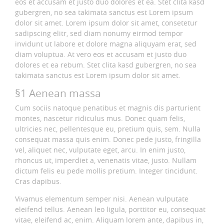
eos et accusam et justo duo dolores et ea. Stet clita kasd
gubergren, no sea takimata sanctus est Lorem ipsum
dolor sit amet. Lorem ipsum dolor sit amet, consetetur
sadipscing elitr, sed diam nonumy eirmod tempor
invidunt ut labore et dolore magna aliquyam erat, sed
diam voluptua. At vero eos et accusam et justo duo
dolores et ea rebum. Stet clita kasd gubergren, no sea
takimata sanctus est Lorem ipsum dolor sit amet.
§1 Aenean massa
Cum sociis natoque penatibus et magnis dis parturient
montes, nascetur ridiculus mus. Donec quam felis,
ultricies nec, pellentesque eu, pretium quis, sem. Nulla
consequat massa quis enim. Donec pede justo, fringilla
vel, aliquet nec, vulputate eget, arcu. In enim justo,
rhoncus ut, imperdiet a, venenatis vitae, justo. Nullam
dictum felis eu pede mollis pretium. Integer tincidunt.
Cras dapibus.
Vivamus elementum semper nisi. Aenean vulputate
eleifend tellus. Aenean leo ligula, porttitor eu, consequat
vitae, eleifend ac, enim. Aliquam lorem ante, dapibus in,