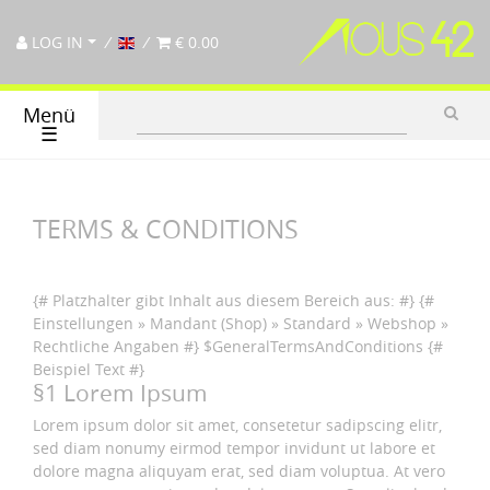
LOG IN
€ 0.00
Menü
☰
TERMS & CONDITIONS
{# Platzhalter gibt Inhalt aus diesem Bereich aus: #} {#
Einstellungen » Mandant (Shop) » Standard » Webshop »
Rechtliche Angaben #} $GeneralTermsAndConditions {#
Beispiel Text #}
§1 Lorem Ipsum
Lorem ipsum dolor sit amet, consetetur sadipscing elitr,
sed diam nonumy eirmod tempor invidunt ut labore et
dolore magna aliquyam erat, sed diam voluptua. At vero