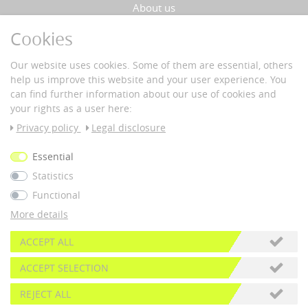
About us
Cookies
YOUR ADVANTAGES
Our website uses cookies. Some of them are essential, others
Fast delivery
help us improve this website and your user experience. You
Buyer protection
can find further information about our use of cookies and
Data protection
your rights as a user here:
Secure payment with SSL-encryption
Privacy policy
Legal disclosure
PAYMENT & DELIVERY
Essential
Statistics
Vorkass
e
Functional
More details
© 2026 nous42 |
WERK38
*All prices incl. 19% VAT plus
shipping costs
ACCEPT ALL
ACCEPT SELECTION
REJECT ALL