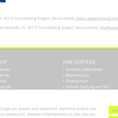
9
, 78713 Schramberg-Sulgen,
Deutschland
,
https://www.nous42.de/
örnlestraße 29,
78713 Schramberg-Sulgen,
Deutschland
,
info@nou
HOP
IHRE VORTEILE
amen
Schnelle Lieferzeiten
erren
Käuferschutz
eam
Datenschutz
ecials
Sichere Zahlung mit SSL-
ber uns
Verschlüsselung
Einige von diesen sind essenziell, während andere uns
AL
 zu verbessern. Weitere Informationen zu den von uns