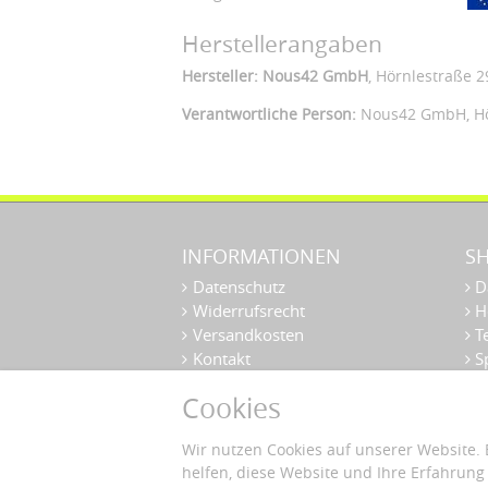
Herstellerangaben
Hersteller: Nous42 GmbH
, Hörnlestraße 2
Verantwortliche Person:
Nous42 GmbH,
H
INFORMATIONEN
S
Datenschutz
D
Widerrufsrecht
H
Versandkosten
T
Kontakt
Sp
Impressum
Ü
Cookies
Wir nutzen Cookies auf unserer Website. 
helfen, diese Website und Ihre Erfahrung