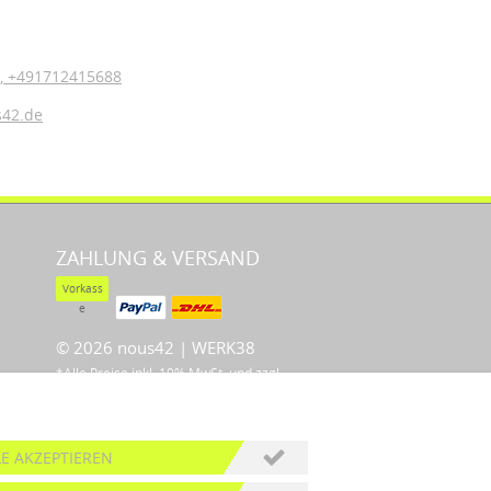
,
+491712415688
s42.de
ZAHLUNG & VERSAND
Vorkass
e
© 2026 nous42 |
WERK38
*Alle Preise inkl. 19% MwSt. und zzgl.
Versandkosten
LE AKZEPTIEREN