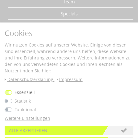
Team
Specials
Über uns
Cookies
IHRE VORTEILE
Wir nutzen Cookies auf unserer Website. Einige von diesen
sind essenziell, während andere uns helfen, diese Website
Schnelle Lieferzeiten
und Ihre Erfahrung zu verbessern. Weitere Informationen zu
Käuferschutz
den von uns verwendeten Cookies und Ihren Rechten als
Datenschutz
Nutzer finden Sie hier:
Sichere Zahlung mit SSL-Verschlüsselung
Daten­schutz­erklärung
Impressum
ZAHLUNG & VERSAND
Essenziell
Statistik
Vorkass
e
Funktional
Weitere Einstellungen
© 2026 nous42 |
WERK38
*Alle Preise inkl. 19% MwSt. und zzgl.
Versandkosten
ALLE AKZEPTIEREN