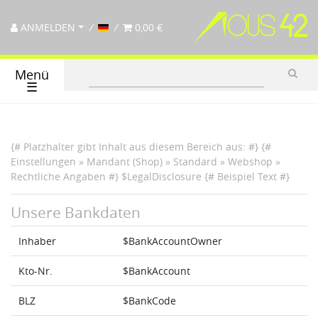
ANMELDEN
0,00 €
Menü
☰
{# Platzhalter gibt Inhalt aus diesem Bereich aus: #} {#
Einstellungen » Mandant (Shop) » Standard » Webshop »
Rechtliche Angaben #} $LegalDisclosure {# Beispiel Text #}
Unsere Bankdaten
Inhaber
$BankAccountOwner
Kto-Nr.
$BankAccount
BLZ
$BankCode