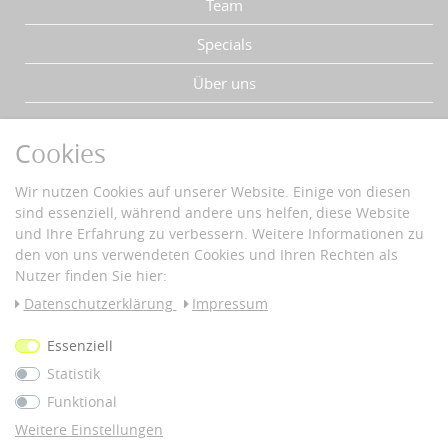
Team
Specials
Über uns
IHRE VORTEILE
Cookies
Schnelle Lieferzeiten
Wir nutzen Cookies auf unserer Website. Einige von diesen
Käuferschutz
sind essenziell, während andere uns helfen, diese Website
Datenschutz
und Ihre Erfahrung zu verbessern. Weitere Informationen zu
Sichere Zahlung mit SSL-Verschlüsselung
den von uns verwendeten Cookies und Ihren Rechten als
Nutzer finden Sie hier:
ZAHLUNG & VERSAND
Daten­schutz­erklärung
Impressum
Vorkass
Essenziell
e
Statistik
© 2026 nous42 |
WERK38
Funktional
*Alle Preise inkl. 19% MwSt. und zzgl.
Versandkosten
Weitere Einstellungen