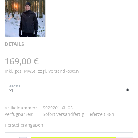
DETAILS
169,00 €
inkl. ges. MwSt. zzgl.
Versandkosten
GRÖSSE
Artikelnummer:
S020201-XL-06
Verfügbarkeit:
Sofort versandfertig, Lieferzeit 48h
Herstellerangaben