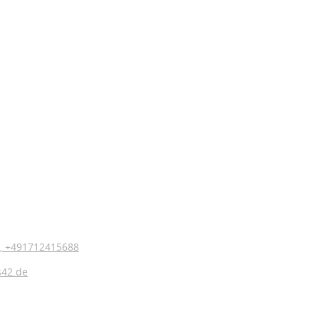
,
+491712415688
s42.de