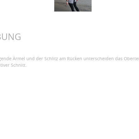
BUNG
egende Ärmel und der Schlitz am Rücken unterscheiden das Oberteil
tiver Schnitt.