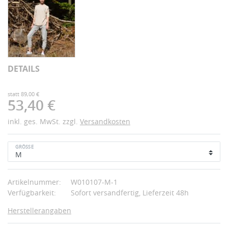
DETAILS
statt 89,00 €
53,40 €
inkl. ges. MwSt. zzgl.
Versandkosten
GRÖSSE
Artikelnummer:
W010107-M-1
Verfügbarkeit:
Sofort versandfertig, Lieferzeit 48h
Herstellerangaben