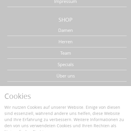
Impressum
SHOP
Damen
Herren
Team
Specials
Über uns
IHRE VORTEILE
Cookies
Schnelle Lieferzeiten
Wir nutzen Cookies auf unserer Website. Einige von diesen
Käuferschutz
sind essenziell, während andere uns helfen, diese Website
Datenschutz
und Ihre Erfahrung zu verbessern. Weitere Informationen zu
Sichere Zahlung mit SSL-Verschlüsselung
den von uns verwendeten Cookies und Ihren Rechten als