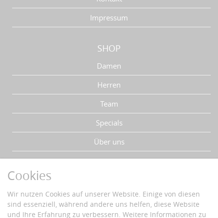
Impressum
SHOP
Damen
Herren
Team
Specials
Über uns
IHRE VORTEILE
Cookies
Schnelle Lieferzeiten
Wir nutzen Cookies auf unserer Website. Einige von diesen
Käuferschutz
sind essenziell, während andere uns helfen, diese Website
Datenschutz
und Ihre Erfahrung zu verbessern. Weitere Informationen zu
Sichere Zahlung mit SSL-Verschlüsselung