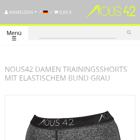
ANMELDEN
0,00 €
Menü
☰
NOUS42 DAMEN TRAININGSSHORTS
MIT ELASTISCHEM BUND GRAU