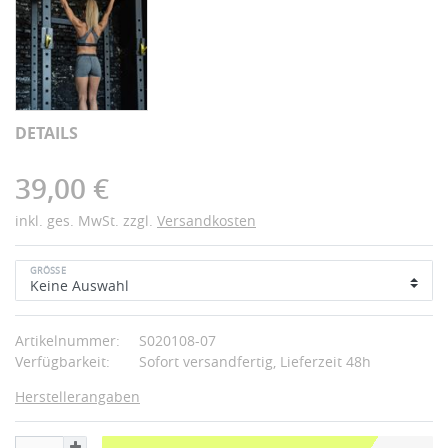
DETAILS
39,00 €
inkl. ges. MwSt. zzgl.
Versandkosten
GRÖSSE
Artikelnummer:
S020108-07
Verfügbarkeit:
Sofort versandfertig, Lieferzeit 48h
Herstellerangaben