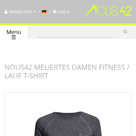
ANMELDEN
0,00 €
Menü
☰
NOUS42 MELIERTES DAMEN FITNESS /
LAUF T-SHIRT