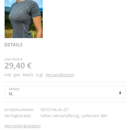
DETAILS
statt 49,00 €
29,40 €
inkl. ges. MwSt. zzgl.
Versandkosten
GRÖSSE
Artikelnummer:
S010104-XL-07
Verfügbarkeit:
Sofort versandfertig, Lieferzeit 48h
Herstellerangaben