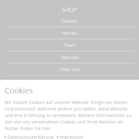
SHOP
Damen
Herren
Team
Specials
Über uns
IHRE VORTEILE
Cookies
Schnelle Lieferzeiten
Wir nutzen Cookies auf unserer Website. Einige von diesen
Käuferschutz
sind essenziell, während andere uns helfen, diese Website
Datenschutz
und Ihre Erfahrung zu verbessern. Weitere Informationen zu
Sichere Zahlung mit SSL-Verschlüsselung
den von uns verwendeten Cookies und Ihren Rechten als
Nutzer finden Sie hier:
ZAHLUNG & VERSAND
Daten­schutz­erklärung
Impressum