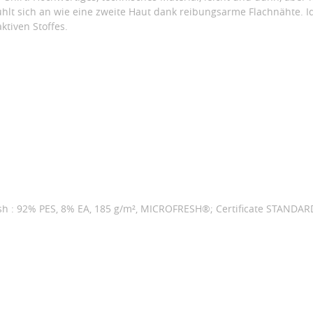
Fühlt sich an wie eine zweite Haut dank reibungsarme Flachnähte. I
tiven Stoffes.
esh : 92% PES, 8% EA, 185 g/m², MICROFRESH®; Certificate STANDA