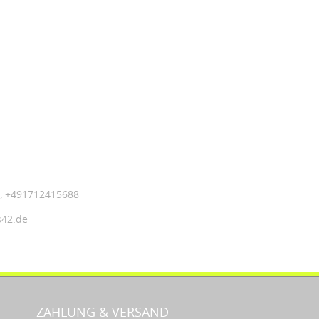
,
+491712415688
s42.de
ZAHLUNG & VERSAND