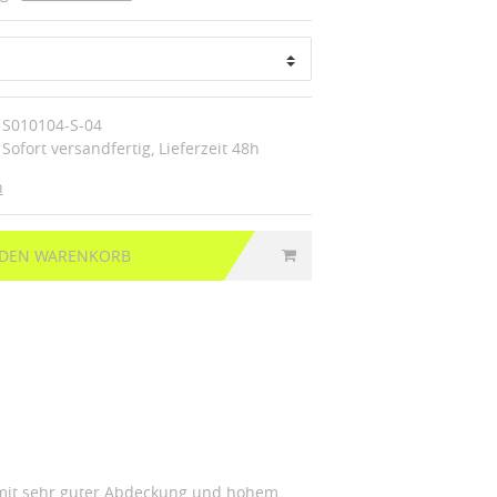
S010104-S-04
Sofort versandfertig, Lieferzeit 48h
n
 DEN WARENKORB
er mit sehr guter Abdeckung und hohem