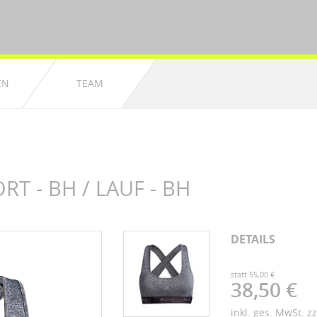
EN
TEAM
T - BH / LAUF - BH
DETAILS
statt 55,00 €
38,50 €
inkl. ges. MwSt. z