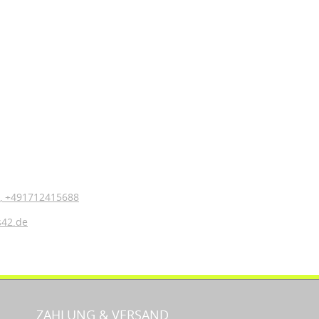
,
+491712415688
s42.de
ZAHLUNG & VERSAND